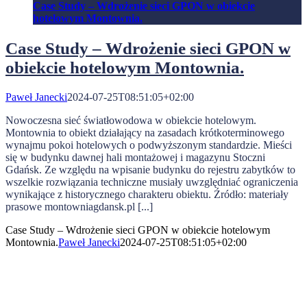
Case Study – Wdrożenie sieci GPON w obiekcie
hotelowym Montownia.
Case Study – Wdrożenie sieci GPON w
obiekcie hotelowym Montownia.
Paweł Janecki
2024-07-25T08:51:05+02:00
Nowoczesna sieć światłowodowa w obiekcie hotelowym.
Montownia to obiekt działający na zasadach krótkoterminowego
wynajmu pokoi hotelowych o podwyższonym standardzie. Mieści
się w budynku dawnej hali montażowej i magazynu Stoczni
Gdańsk. Ze względu na wpisanie budynku do rejestru zabytków to
wszelkie rozwiązania techniczne musiały uwzględniać ograniczenia
wynikające z historycznego charakteru obiektu. Źródło: materiały
prasowe montowniagdansk.pl [...]
Case Study – Wdrożenie sieci GPON w obiekcie hotelowym
Montownia.
Paweł Janecki
2024-07-25T08:51:05+02:00