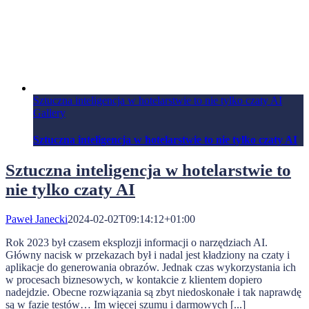
Sztuczna inteligencja w hotelarstwie to nie tylko czaty AI
Gallery
Sztuczna inteligencja w hotelarstwie to nie tylko czaty AI
Sztuczna inteligencja w hotelarstwie to
nie tylko czaty AI
Paweł Janecki
2024-02-02T09:14:12+01:00
Rok 2023 był czasem eksplozji informacji o narzędziach AI.
Główny nacisk w przekazach był i nadal jest kładziony na czaty i
aplikacje do generowania obrazów. Jednak czas wykorzystania ich
w procesach biznesowych, w kontakcie z klientem dopiero
nadejdzie. Obecne rozwiązania są zbyt niedoskonałe i tak naprawdę
są w fazie testów… Im więcej szumu i darmowych [...]