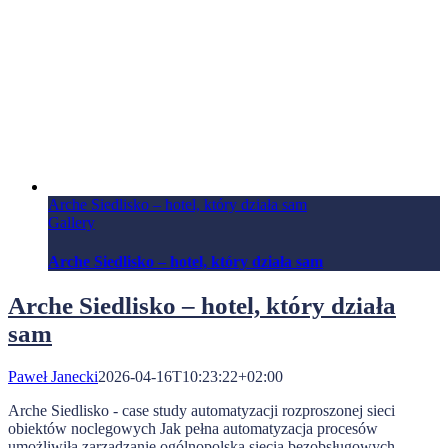
Arche Siedlisko – hotel, który działa sam
Gallery
Arche Siedlisko – hotel, który działa sam
Arche Siedlisko – hotel, który działa
sam
Paweł Janecki
2026-04-16T10:23:22+02:00
Arche Siedlisko - case study automatyzacji rozproszonej sieci
obiektów noclegowych Jak pełna automatyzacja procesów
umożliwiła zarządzanie ogólnopolską siecią bezobsługowych