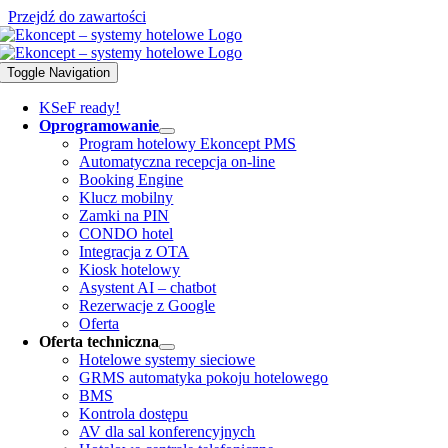
Przejdź do zawartości
Toggle Navigation
KSeF ready!
Oprogramowanie
Program hotelowy Ekoncept PMS
Automatyczna recepcja on-line
Booking Engine
Klucz mobilny
Zamki na PIN
CONDO hotel
Integracja z OTA
Kiosk hotelowy
Asystent AI – chatbot
Rezerwacje z Google
Oferta
Oferta techniczna
Hotelowe systemy sieciowe
GRMS automatyka pokoju hotelowego
BMS
Kontrola dostępu
AV dla sal konferencyjnych