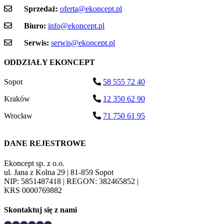
Sprzedaż:
oferta@ekoncept.pl
Biuro:
info@ekoncept.pl
Serwis:
serwis@ekoncept.pl
ODDZIAŁY EKONCEPT
Sopot
58 555 72 40
Kraków
12 350 62 90
Wrocław
71 750 61 95
DANE REJESTROWE
Ekoncept sp. z o.o.
ul. Jana z Kolna 29 | 81-859 Sopot
NIP: 5851487418 | REGON: 382465852 |
KRS 0000769882
Skontaktuj się z nami