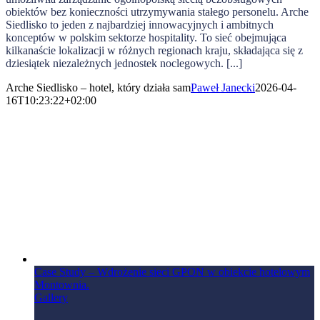
obiektów bez konieczności utrzymywania stałego personelu. Arche
Siedlisko to jeden z najbardziej innowacyjnych i ambitnych
konceptów w polskim sektorze hospitality. To sieć obejmująca
kilkanaście lokalizacji w różnych regionach kraju, składająca się z
dziesiątek niezależnych jednostek noclegowych. [...]
Arche Siedlisko – hotel, który działa sam
Paweł Janecki
2026-04-
16T10:23:22+02:00
Case Study – Wdrożenie sieci GPON w obiekcie hotelowym
Montownia.
Gallery