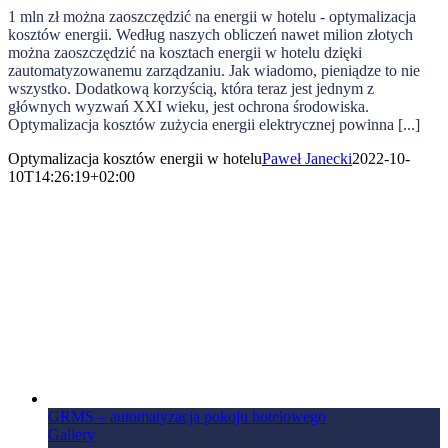
1 mln zł można zaoszczędzić na energii w hotelu - optymalizacja
kosztów energii. Według naszych obliczeń nawet milion złotych
można zaoszczędzić na kosztach energii w hotelu dzięki
zautomatyzowanemu zarządzaniu. Jak wiadomo, pieniądze to nie
wszystko. Dodatkową korzyścią, która teraz jest jednym z
głównych wyzwań XXI wieku, jest ochrona środowiska.
Optymalizacja kosztów zużycia energii elektrycznej powinna [...]
Optymalizacja kosztów energii w hotelu
Paweł Janecki
2022-10-
10T14:26:19+02:00
GRMS – automatyzacja pokoju hotelowego
Gallery