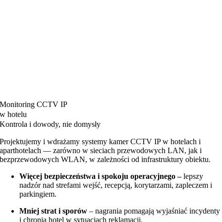
Monitoring CCTV IP
w hotelu
Kontrola i dowody, nie domysły
Projektujemy i wdrażamy systemy kamer CCTV IP w hotelach i
aparthotelach — zarówno w sieciach przewodowych LAN, jak i
bezprzewodowych WLAN, w zależności od infrastruktury obiektu.
Więcej bezpieczeństwa i spokoju operacyjnego –
lepszy
nadzór nad strefami wejść, recepcją, korytarzami, zapleczem i
parkingiem.
Mniej strat i sporów
– nagrania pomagają wyjaśniać incydenty
i chronią hotel w sytuacjach reklamacji.