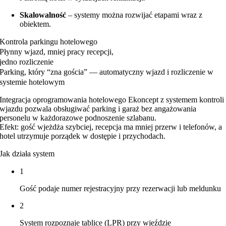
Skalowalność
– systemy można rozwijać etapami wraz z
obiektem.
Kontrola parkingu hotelowego
Płynny wjazd, mniej pracy recepcji,
jedno rozliczenie
Parking, który “zna gościa” — automatyczny wjazd i rozliczenie w
systemie hotelowym
Integracja oprogramowania hotelowego Ekoncept z systemem kontroli
wjazdu pozwala obsługiwać parking i garaż bez angażowania
personelu w każdorazowe podnoszenie szlabanu.
Efekt: gość wjeżdża szybciej, recepcja ma mniej przerw i telefonów, a
hotel utrzymuje porządek w dostępie i przychodach.
Jak działa system
1
Gość podaje numer rejestracyjny przy rezerwacji lub meldunku
2
System rozpoznaje tablice (LPR) przy wjeździe