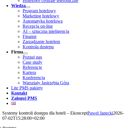
Hotelowe centrale telefoniczne
Wiedza
Program hotelowy
Marketing hotelowy
Automatyka hotelowa
Recepcja on-line
AI – sztuczna inteligencja
Finanse
Zarządzanie hotelem
Kontrola dostępu
Firma
Poznaj nas
Case study
Referencje
Kariera
Konferencja
Warsztaty Jastrzębia Góra
Lite PMS pakiety
Kontakt
Zaloguj PMS
Systemy kontroli dostępu dla hoteli – Ekoncept
Paweł Janecki
2026-
07-02T15:28:00+02:00
a dostępu,