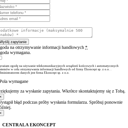
Wyślij zapytanie
goda na otrzymywanie informacji handlowych
*
goda wymagana.
yrażam zgodę na używanie telekomunikacyjnych urządzeń końcowych i automatycznych
ystemów w celu otrzymywania informacji handlowych od firmy Ekoncept sp. z o.o. .
ministratorem danych jest firma Ekoncept sp. z o.o.
Pola wymagane
ziękujemy za wysłanie zapytania. Wkrótce skontaktujemy się z Tobą.
×
ystąpił błąd podczas próby wysłania formularza. Spróbuj ponownie
óźniej.
×
CENTRALA EKONCEPT