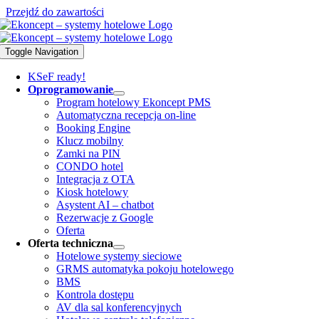
Przejdź do zawartości
Toggle Navigation
KSeF ready!
Oprogramowanie
Program hotelowy Ekoncept PMS
Automatyczna recepcja on-line
Booking Engine
Klucz mobilny
Zamki na PIN
CONDO hotel
Integracja z OTA
Kiosk hotelowy
Asystent AI – chatbot
Rezerwacje z Google
Oferta
Oferta techniczna
Hotelowe systemy sieciowe
GRMS automatyka pokoju hotelowego
BMS
Kontrola dostępu
AV dla sal konferencyjnych