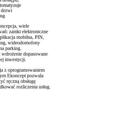
utomatyzuje
 drzwi
ing
oncepcja, wiele
wań: zamki elektroniczne
plikacja mobilna, PIN,
ing, wideodomofony
na parking.
 i wdrożenie dopasowane
j inwestycji.
cja z oprogramowaniem
ym Ekoncept pozwala
zyć ręczną obsługę
ądkować rozliczenia usług.