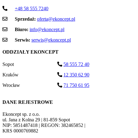
+48 58 555 7240
Sprzedaż:
oferta@ekoncept.pl
Biuro:
info@ekoncept.pl
Serwis:
serwis@ekoncept.pl
ODDZIAŁY EKONCEPT
Sopot
58 555 72 40
Kraków
12 350 62 90
Wrocław
71 750 61 95
DANE REJESTROWE
Ekoncept sp. z o.o.
ul. Jana z Kolna 29 | 81-859 Sopot
NIP: 5851487418 | REGON: 382465852 |
KRS 0000769882