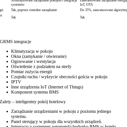
Scentralizowane zarządzanie pokojem i integracja
Zaawansowane zarządzanie energią
systemów
IoT, OTA
gii
Tak, poprzez centralne zarządzanie
Do 35%, zaawansowane algorytmy i
em
Tak
Tak
GRMS integracje
Klimatyzacja w pokoju
Okna (zamykanie / otwieranie)
Ogrzewanie i wentylacja
Oświetlenie z podziałem na strefy
Pomiar zużycia energii
Czujniki ruchu / wykrycie obecności gościa w pokoju
IPTV
Inne urządzenia IoT (Internet of Things)
Komponent systemu BMS
Zalety – inteligentny pokój hotelowy
Zarządzanie urządzeniami w pokoju z poziomu jednego
systemu.
Panel sterujący w pokoju dla wszystkich urządzeń.
Integracja z systemem automatyki budynku BMS w hotelu.