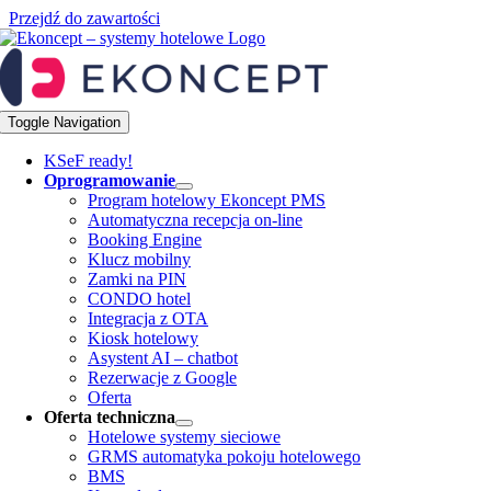
Przejdź do zawartości
Toggle Navigation
KSeF ready!
Oprogramowanie
Program hotelowy Ekoncept PMS
Automatyczna recepcja on-line
Booking Engine
Klucz mobilny
Zamki na PIN
CONDO hotel
Integracja z OTA
Kiosk hotelowy
Asystent AI – chatbot
Rezerwacje z Google
Oferta
Oferta techniczna
Hotelowe systemy sieciowe
GRMS automatyka pokoju hotelowego
BMS