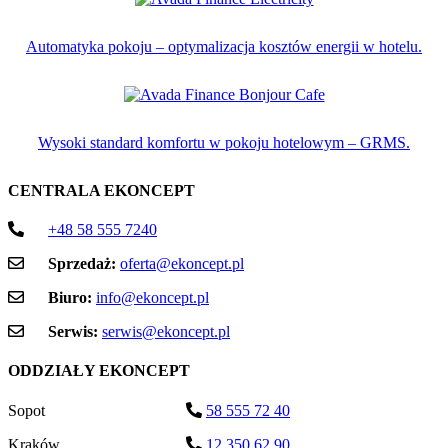
Automatyka pokoju – optymalizacja kosztów energii w hotelu.
Wysoki standard komfortu w pokoju hotelowym – GRMS.
CENTRALA EKONCEPT
+48 58 555 7240
Sprzedaż:
oferta@ekoncept.pl
Biuro:
info@ekoncept.pl
Serwis:
serwis@ekoncept.pl
ODDZIAŁY EKONCEPT
Sopot
58 555 72 40
Kraków
12 350 62 90