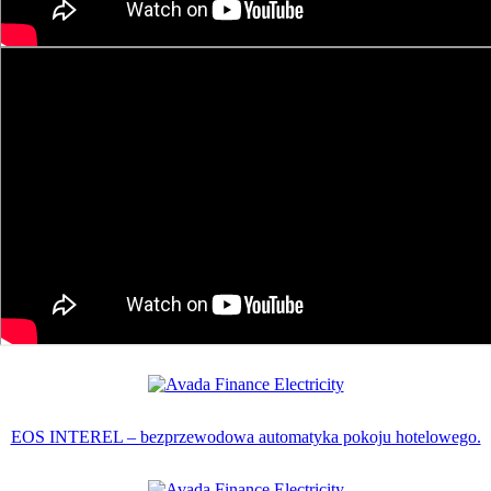
EOS INTEREL – bezprzewodowa automatyka pokoju hotelowego.