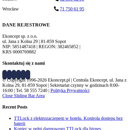
Wrocław
71 750 61 95
DANE REJESTROWE
Ekoncept sp. z o.o.
ul. Jana z Kolna 29 | 81-859 Sopot
NIP: 5851487418 | REGON: 382465852 |
KRS 0000769882
Skontaktuj się z nami
© Copyright 1996-2026 Ekoncept.pl | Centrala Ekoncept, ul. Jana z
Kolna 29, 81-859 Sopot | Sekretariat czynny w godzinach 8:00-
16:00 | Tel. 58 555 7240 |
Polityka Prywatności
Close Sliding Bar Area
Recent Posts
TTLock z elektrozaczepem w hotelu. Kontrola dostępu bez
baterii
Koniec w pełni darmowego TTLock dla biznes