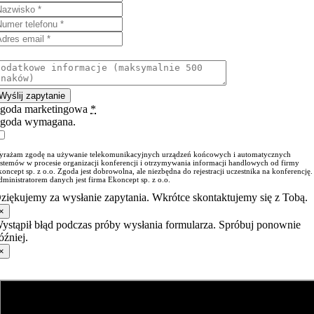
Wyślij zapytanie
goda marketingowa
*
goda wymagana.
yrażam zgodę na używanie telekomunikacyjnych urządzeń końcowych i automatycznych
ystemów w procesie organizacji konferencji i otrzymywania informacji handlowych od firmy
oncept sp. z o.o. Zgoda jest dobrowolna, ale niezbędna do rejestracji uczestnika na konferencję.
ministratorem danych jest firma Ekoncept sp. z o.o.
ziękujemy za wysłanie zapytania. Wkrótce skontaktujemy się z Tobą.
×
ystąpił błąd podczas próby wysłania formularza. Spróbuj ponownie
óźniej.
×