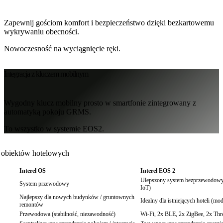
Zapewnij gościom komfort i bezpieczeństwo dzięki bezkartowemu
wykrywaniu obecności.
Nowoczesność na wyciągnięcie ręki.
Integracja z kluczem mobilnym
Wygodny klucz mobilny prosto w smartfonie zintegrowany z
automatyką pokoju GRMS.
To wszystko w systemie EOS2.
obiektów hotelowych
Interel OS
Interel EOS 2
Ulepszony system bezprzewodowy 
System przewodowy
IoT)
Najlepszy dla nowych budynków / gruntownych
Idealny dla istniejących hoteli (mod
remontów
Przewodowa (stabilność, niezawodność)
Wi-Fi, 2x BLE, 2x ZigBee, 2x Thr