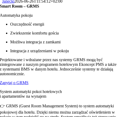
Janecki
2026-06-26T11:54:12+02:00
Smart Room – GRMS
Automatyka pokoju
Oszczędność energii
Zwiekszenie komfortu gościa
Możliwa integracja z zamkami
Integracja z urządzeniami w pokoju
Projektowane i wdrażane przez nas systemy GRMS mogą być
zintegrowane z naszym programem hotelowym Ekoncept PMS a także
z systemami BMS w danym hotelu. Jednocześnie systemy te działają
autonomicznie.
Zapytaj o GRMS
System automatyki pokoi hotelowych
i apartamentów na wynajem
👉 GRMS (Guest Room Management System) to system automatyki
pokojowej dla hotelu. Dzięki niemu można zarządzać oświetleniem w
pokoju w tym podzielić go na strefy. System umożliwia też sterowanie