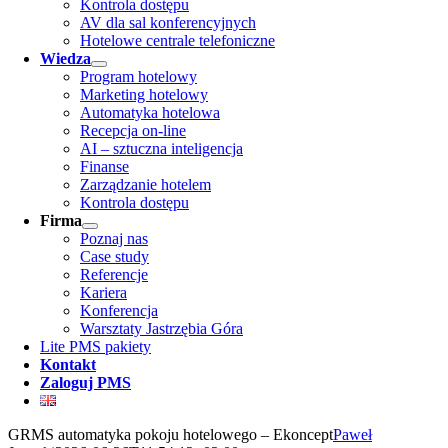
Kontrola dostępu
AV dla sal konferencyjnych
Hotelowe centrale telefoniczne
Wiedza
Program hotelowy
Marketing hotelowy
Automatyka hotelowa
Recepcja on-line
AI – sztuczna inteligencja
Finanse
Zarządzanie hotelem
Kontrola dostępu
Firma
Poznaj nas
Case study
Referencje
Kariera
Konferencja
Warsztaty Jastrzębia Góra
Lite PMS pakiety
Kontakt
Zaloguj PMS
GRMS automatyka pokoju hotelowego – Ekoncept
Paweł