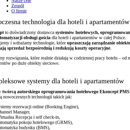
Nasze cele
Zespół
O firmie
zesna technologia dla hoteli i apartamentów
pt
to doświadczony dostawca
systemów hotelowych, oprogramowa
tomatyzacji obsługi gościa
dla hoteli i apartamentów w całej Polsce.
ujemy i wdrażamy technologie, które
upraszczają zarządzanie obiekt
ają sprzedaż bezpośrednią i redukują koszty operacyjne
.
y rozwiązania, które realnie działają w codziennej pracy hotelu – od 
entów po duże obiekty sieciowe.
leksowe systemy dla hoteli i apartamentów
my
twórcą autorskiego oprogramowania hotelowego Ekoncept PMS
ą nowoczesnych technologii takich jak:
ystemy rezerwacji online (Booking Engine),
hannel Manager,
irtualna Recepcja i self check-in,
utomatyka pokoju hotelowego (GRMS),
utomatyka budynku (BMS),