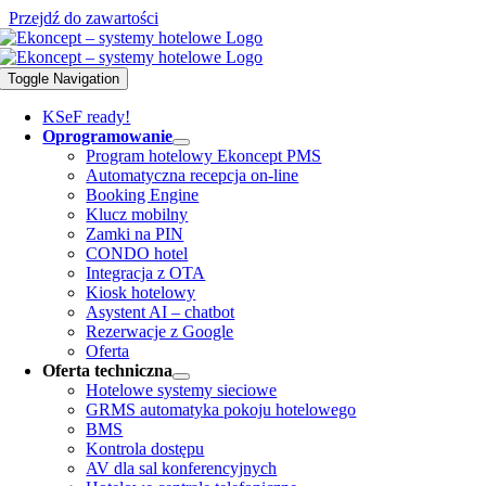
Przejdź do zawartości
Toggle Navigation
KSeF ready!
Oprogramowanie
Program hotelowy Ekoncept PMS
Automatyczna recepcja on-line
Booking Engine
Klucz mobilny
Zamki na PIN
CONDO hotel
Integracja z OTA
Kiosk hotelowy
Asystent AI – chatbot
Rezerwacje z Google
Oferta
Oferta techniczna
Hotelowe systemy sieciowe
GRMS automatyka pokoju hotelowego
BMS
Kontrola dostępu
AV dla sal konferencyjnych