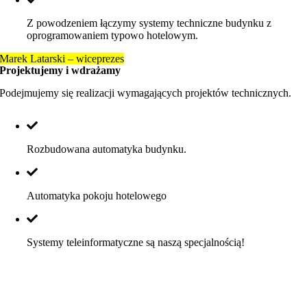
Z powodzeniem łączymy systemy techniczne budynku z
oprogramowaniem typowo hotelowym.
Marek Latarski – wiceprezes
Projektujemy i wdrażamy
Podejmujemy się realizacji wymagających projektów technicznych.
Rozbudowana automatyka budynku.
Automatyka pokoju hotelowego
Systemy teleinformatyczne są naszą specjalnością!