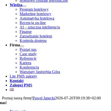
Hotelowe centrale telefoniczne
Wiedza
Program hotelowy
Marketing hotelowy
Automatyka hotelowa
Recepcja on-line
AI – sztuczna inteligencja
Finanse
Zarządzanie hotelem
Kontrola dostępu
Firma
Poznaj nas
Case study
Referencje
Kariera
Konferencja
Warsztaty Jastrzębia Góra
Lite PMS pakiety
Kontakt
Zaloguj PMS
Poznaj naszą firmę!
Paweł Janecki
2026-07-20T09:19:38+02:00
nas!