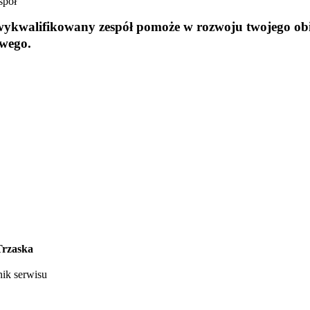
spół
wykwalifikowany zespół pomoże w rozwoju twojego ob
owego.
Trzaska
ik serwisu