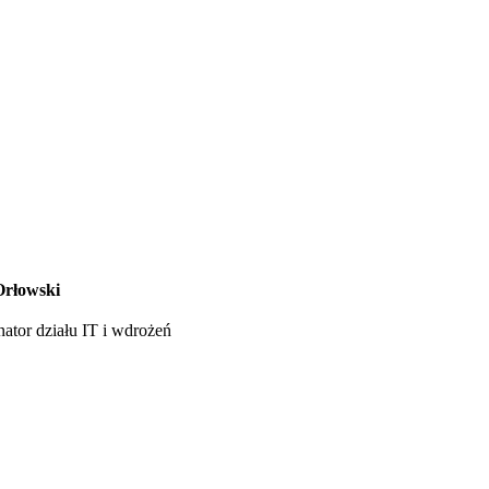
Orłowski
ator działu IT i wdrożeń