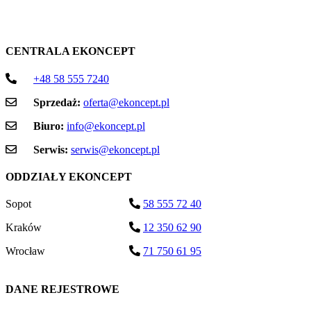
CENTRALA EKONCEPT
+48 58 555 7240
Sprzedaż:
oferta@ekoncept.pl
Biuro:
info@ekoncept.pl
Serwis:
serwis@ekoncept.pl
ODDZIAŁY EKONCEPT
Sopot
58 555 72 40
Kraków
12 350 62 90
Wrocław
71 750 61 95
DANE REJESTROWE