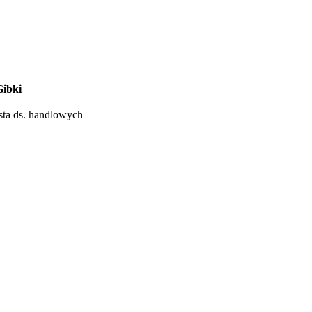
Gibki
ista ds. handlowych