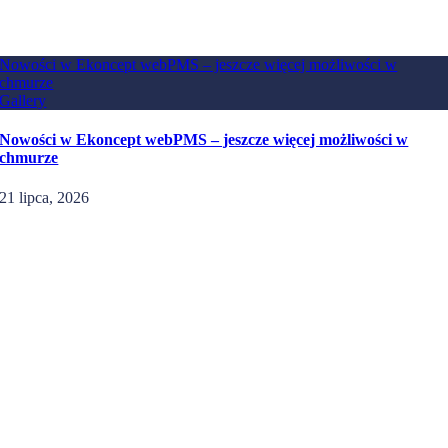
Nowości w Ekoncept webPMS – jeszcze więcej możliwości w
chmurze
Gallery
Nowości w Ekoncept webPMS – jeszcze więcej możliwości w
chmurze
21 lipca, 2026