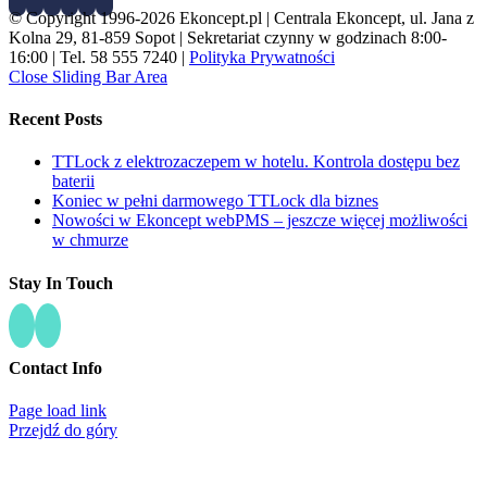
© Copyright 1996-2026 Ekoncept.pl | Centrala Ekoncept, ul. Jana z
Kolna 29, 81-859 Sopot | Sekretariat czynny w godzinach 8:00-
16:00 | Tel. 58 555 7240 |
Polityka Prywatności
Close Sliding Bar Area
Recent Posts
TTLock z elektrozaczepem w hotelu. Kontrola dostępu bez
baterii
Koniec w pełni darmowego TTLock dla biznes
Nowości w Ekoncept webPMS – jeszcze więcej możliwości
w chmurze
Stay In Touch
Contact Info
Page load link
Przejdź do góry