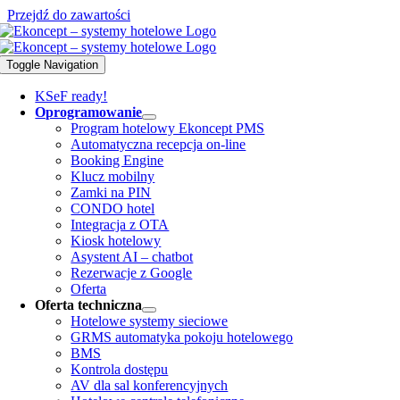
Przejdź do zawartości
Toggle Navigation
KSeF ready!
Oprogramowanie
Program hotelowy Ekoncept PMS
Automatyczna recepcja on-line
Booking Engine
Klucz mobilny
Zamki na PIN
CONDO hotel
Integracja z OTA
Kiosk hotelowy
Asystent AI – chatbot
Rezerwacje z Google
Oferta
Oferta techniczna
Hotelowe systemy sieciowe
GRMS automatyka pokoju hotelowego
BMS
Kontrola dostępu
AV dla sal konferencyjnych