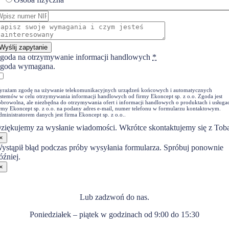
Wyślij zapytanie
goda na otrzymywanie informacji handlowych
*
goda wymagana.
yrażam zgodę na używanie telekomunikacyjnych urządzeń końcowych i automatycznych
ystemów w celu otrzymywania informacji handlowych od firmy Ekoncept sp. z o.o. Zgoda jest
obrowolna, ale niezbędna do otrzymywania ofert i informacji handlowych o produktach i usługa
irmy Ekoncept sp. z o.o. na podany adres e-mail, numer telefonu w formularzu kontaktowym.
ministratorem danych jest firma Ekoncept sp. z o.o..
ziękujemy za wysłanie wiadomości. Wkrótce skontaktujemy się z Tob
×
ystąpił błąd podczas próby wysyłania formularza. Spróbuj ponownie
óźniej.
×
Lub zadzwoń do nas.
Poniedziałek – piątek w godzinach od 9:00 do 15:30