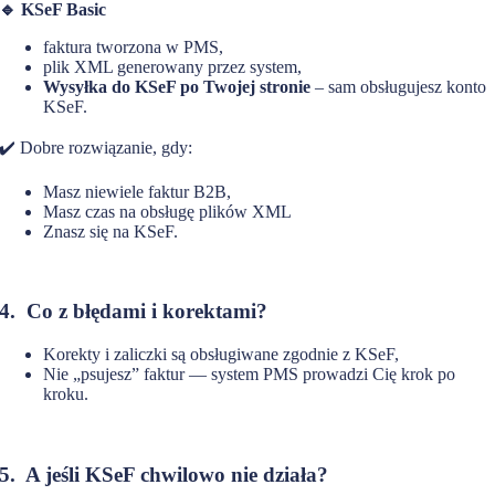
🔹 KSeF Basic
faktura tworzona w PMS,
plik XML generowany przez system,
Wysyłka do KSeF po Twojej stronie
– sam obsługujesz konto
KSeF.
✔️ Dobre rozwiązanie, gdy:
Masz niewiele faktur B2B,
Masz czas na obsługę plików XML
Znasz się na KSeF.
4. Co z błędami i korektami?
Korekty i zaliczki są obsługiwane zgodnie z KSeF,
Nie „psujesz” faktur — system PMS prowadzi Cię krok po
kroku.
5. A jeśli KSeF chwilowo nie działa?