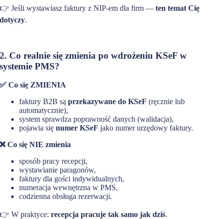
👉 Jeśli wystawiasz faktury z NIP-em dla firm —
ten temat Cię
dotyczy
.
2. Co realnie się zmienia po wdrożeniu KSeF w
systemie PMS?
✅ Co się ZMIENIA
faktury B2B są
przekazywane do KSeF
(ręcznie lub
automatycznie),
system sprawdza poprawność danych (walidacja),
pojawia się
numer KSeF
jako numer urzędowy faktury.
❌ Co się NIE zmienia
sposób pracy recepcji,
wystawianie paragonów,
faktury dla gości indywidualnych,
numeracja wewnętrzna w PMS,
codzienna obsługa rezerwacji.
👉 W praktyce:
recepcja pracuje tak samo jak dziś
.