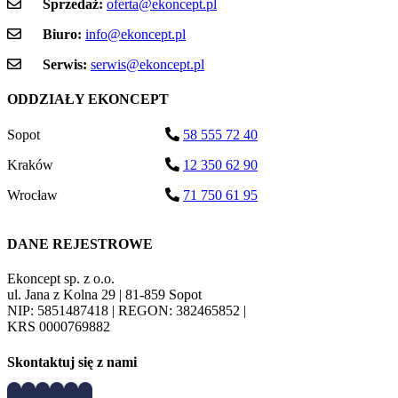
Sprzedaż:
oferta@ekoncept.pl
Biuro:
info@ekoncept.pl
Serwis:
serwis@ekoncept.pl
ODDZIAŁY EKONCEPT
Sopot
58 555 72 40
Kraków
12 350 62 90
Wrocław
71 750 61 95
DANE REJESTROWE
Ekoncept sp. z o.o.
ul. Jana z Kolna 29 | 81-859 Sopot
NIP: 5851487418 | REGON: 382465852 |
KRS 0000769882
Skontaktuj się z nami