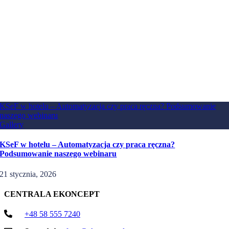
KSeF w hotelu – Automatyzacja czy praca ręczna? Podsumowanie
naszego webinaru
Gallery
KSeF w hotelu – Automatyzacja czy praca ręczna?
Podsumowanie naszego webinaru
21 stycznia, 2026
CENTRALA EKONCEPT
+48 58 555 7240