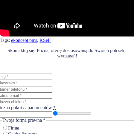
Tags:
ekoncept pms
,
KSeF
Skontaktuj się! Poznaj ofertę dostosowaną do Swoich potrzeb i
wymagań!
iczba pokoi / apartamentów
*
Twoja forma prawna
*
Firma
Osoba fizyczna