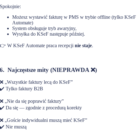
Spokojnie:
Możesz wystawić fakturę w PMS w trybie offline (tylko KSeF
Automate)
System obsługuje tryb awaryjny,
Wysyłka do KSeF następuje później.
👉 W KSeF Automate praca recepcji
nie staje
.
6. Najczęstsze mity (NIEPRAWDA
❌)
❌ „Wszystkie faktury lecą do KSeF”
✔️ Tylko faktury B2B
❌ „Nie da się poprawić faktury”
✔️ Da się — zgodnie z procedurą korekty
❌ „Goście indywidualni muszą mieć KSeF”
✔️ Nie muszą