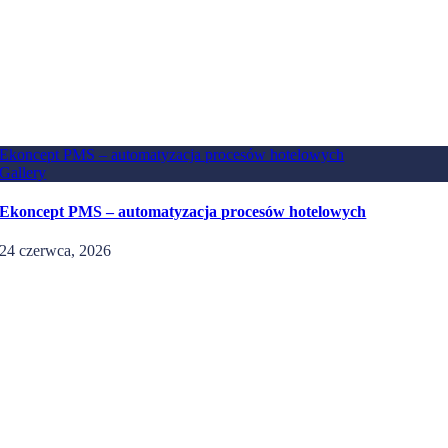
Ekoncept PMS – automatyzacja procesów hotelowych
Gallery
Ekoncept PMS – automatyzacja procesów hotelowych
24 czerwca, 2026