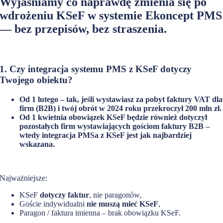
Wyjaśniamy
co naprawdę zmienia się po
wdrożeniu KSeF
w systemie
Ekoncept PMS
— bez przepisów, bez straszenia.
1. Czy integracja systemu PMS z KSeF dotyczy
Twojego obiektu?
Od 1 lutego – tak, jeśli wystawiasz za pobyt faktury VAT dla
firm (B2B) i twój obrót w 2024 roku przekroczył 200 mln zł.
Od 1 kwietnia obowiązek KSeF będzie również dotyczył
pozostałych firm wystawiających gościom faktury B2B –
wtedy integracja PMSa z KSeF jest jak najbardziej
wskazana.
Najważniejsze:
KSeF
dotyczy faktur
, nie paragonów,
Goście indywidualni
nie muszą mieć KSeF
,
Paragon / faktura imienna – brak obowiązku KSeF.